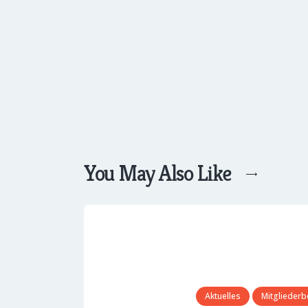
You May Also Like
Aktuelles
Mitgliederb