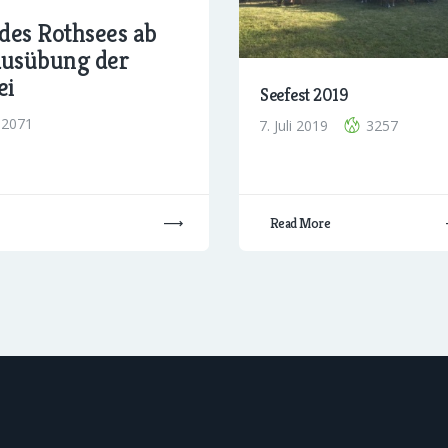
des Rothsees ab
 Ausübung der
ei
Seefest 2019
2071
7. Juli 2019
3257
Read More