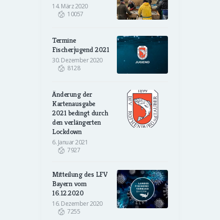
14. März 2020
10057
Termine
Fischerjugend 2021
30. Dezember 2020
8128
Änderung der
Kartenausgabe
2021 bedingt durch
den verlängerten
Lockdown
6. Januar 2021
7927
Mitteilung des LFV
Bayern vom
16.12.2020
16. Dezember 2020
7255