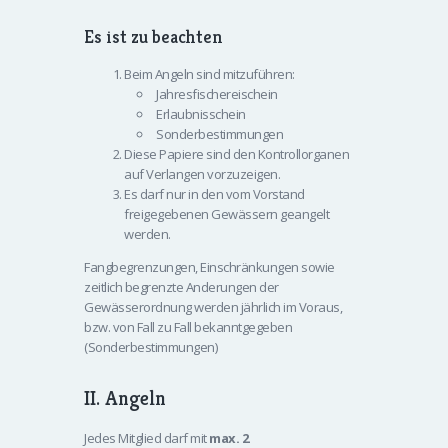
Es ist zu beachten
Beim Angeln sind mitzuführen:
Jahresfischereischein
Erlaubnisschein
Sonderbestimmungen
Diese Papiere sind den Kontrollorganen
auf Verlangen vorzuzeigen.
Es darf nur in den vom Vorstand
freigegebenen Gewässern geangelt
werden.
Fangbegrenzungen, Einschränkungen sowie
zeitlich begrenzte Anderungen der
Gewässerordnung werden jährlich im Voraus,
bzw. von Fall zu Fall bekanntgegeben
(Sonderbestimmungen)
II. Angeln
Jedes Mitglied darf mit
max. 2