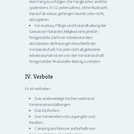
dem Fang zu erfolgen. Die Fangbücher sind bis
spätestens 31.12. jeden Jahres, ohne Rücksicht
darauf ob etwas gefangen wurde oder nicht,
abzugeben.
Für Ausbau, Pflege und Instandhaltung der
Gewässer hat jedes Mitglied eine jährlich
festgesetzte Zahl von Arbeitsstunden
abzuleisten. Befreiungen beschließt die
Vorstandschaft. Für jede nicht abgeleistete
Arbeitsstunde ist ein von der Vorstandschaft
festgesetzter finanzieller Betrag zu leisten.
IV. Verbote
Es ist verboten:
Das anderweitige Fischen während
Vereinsveranstaltungen.
Das Eisfischen.
Das Verwenden von Legangeln und
Reußen.
Camping am Wasser außerhalb von