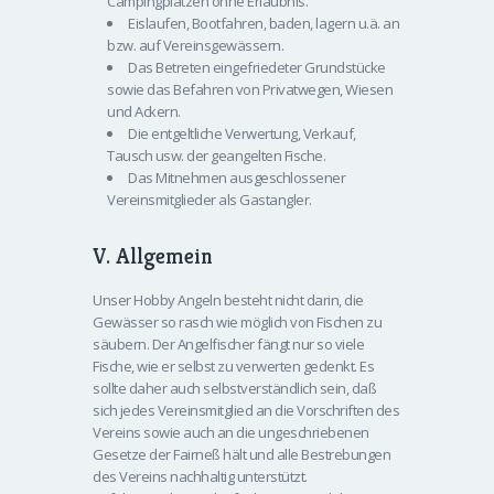
Campingplätzen ohne Erlaubnis.
Eislaufen, Bootfahren, baden, lagern u.ä. an
bzw. auf Vereinsgewässern.
Das Betreten eingefriedeter Grundstücke
sowie das Befahren von Privatwegen, Wiesen
und Ackern.
Die entgeltliche Verwertung, Verkauf,
Tausch usw. der geangelten Fische.
Das Mitnehmen ausgeschlossener
Vereinsmitglieder als Gastangler.
V. Allgemein
Unser Hobby Angeln besteht nicht darin, die
Gewässer so rasch wie möglich von Fischen zu
säubern. Der Angelfischer fängt nur so viele
Fische, wie er selbst zu verwerten gedenkt. Es
sollte daher auch selbstverständlich sein, daß
sich jedes Vereinsmitglied an die Vorschriften des
Vereins sowie auch an die ungeschriebenen
Gesetze der Fairneß hält und alle Bestrebungen
des Vereins nachhaltig unterstützt.