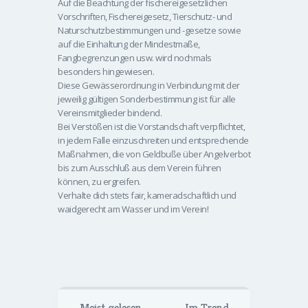
Auf die Beachtung der fischereigesetzlichen
Vorschriften, Fischereigesetz, Tierschutz- und
Naturschutzbestimmungen und -gesetze sowie
auf die Einhaltung der Mindestmaße,
Fangbegrenzungen usw. wird nochmals
besonders hingewiesen.
Diese Gewässerordnung in Verbindung mit der
jeweilig gültigen Sonderbestimmung ist für alle
Vereinsmitglieder bindend.
Bei Verstößen ist die Vorstandschaft verpflichtet,
in jedem Falle einzuschreiten und entsprechende
Maßnahmen, die von Geldbuße über Angelverbot
bis zum Ausschluß aus dem Verein führen
können, zu ergreifen.
Verhalte dich stets fair, kameradschaftlich und
waidgerecht am Wasser und im Verein!
Meist gelesen
Im Trend