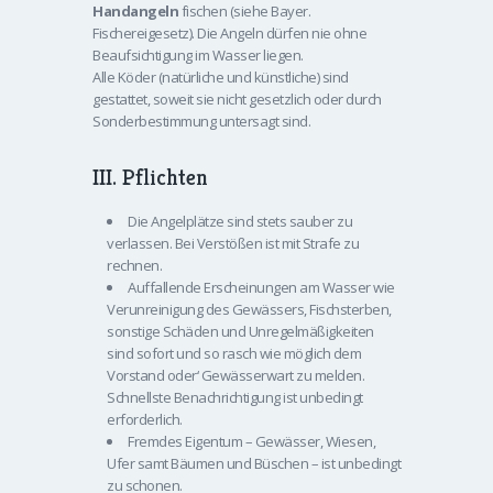
Handangeln
fischen (siehe Bayer.
Fischereigesetz). Die Angeln dürfen nie ohne
Beaufsichtigung im Wasser liegen.
Alle Köder (natürliche und künstliche) sind
gestattet, soweit sie nicht gesetzlich oder durch
Sonderbestimmung untersagt sind.
III. Pflichten
Die Angelplätze sind stets sauber zu
verlassen. Bei Verstößen ist mit Strafe zu
rechnen.
Auffallende Erscheinungen am Wasser wie
Verunreinigung des Gewässers, Fischsterben,
sonstige Schäden und Unregelmäßigkeiten
sind sofort und so rasch wie möglich dem
Vorstand oder‘ Gewässerwart zu melden.
Schnellste Benachrichtigung ist unbedingt
erforderlich.
Fremdes Eigentum – Gewässer, Wiesen,
Ufer samt Bäumen und Büschen – ist unbedingt
zu schonen.