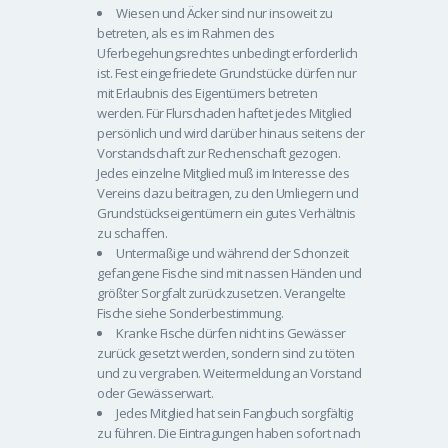
Wiesen und Äcker sind nur insoweit zu
betreten, als es im Rahmen des
Uferbegehungsrechtes unbedingt erforderlich
ist. Fest eingefriedete Grundstücke dürfen nur
mit Erlaubnis des Eigentümers betreten
werden. Für Flurschaden haftet jedes Mitglied
persönlich und wird darüber hinaus seitens der
Vorstandschaft zur Rechenschaft gezogen.
Jedes einzelne Mitglied muß im Interesse des
Vereins dazu beitragen, zu den Umliegern und
Grundstückseigentümern ein gutes Verhältnis
zu schaffen.
Untermaßige und während der Schonzeit
gefangene Fische sind mit nassen Händen und
größter Sorgfalt zurückzusetzen. Verangelte
Fische siehe Sonderbestimmung.
Kranke Fische dürfen nicht ins Gewässer
zurück gesetzt werden, sondern sind zu töten
und zu vergraben. Weitermeldung an Vorstand
oder Gewässerwart.
Jedes Mitglied hat sein Fangbuch sorgfältig
zu führen. Die Eintragungen haben sofort nach