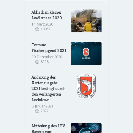
Abfischen kleiner
Lindleinsee 2020
14. März 2020
10057
Termine
Fischerjugend 2021
30. Dezember 2020
8128
Änderung der
Kartenausgabe
2021 bedingt durch
den verlängerten
Lockdown
6. Januar 2021
7927
Mitteilung des LFV
Bayern vom