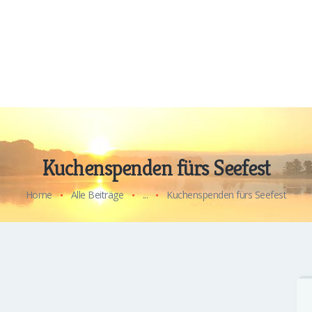
Kuchenspenden fürs Seefest
Home
Alle Beiträge
...
Kuchenspenden fürs Seefest