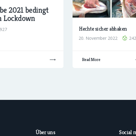
be 2021 bedingt
en Lockdown
Hechte sicher abhaken
927
20. November 2022
24
Read More
Social 
Über uns