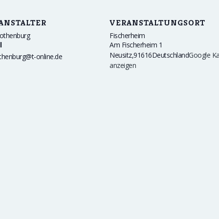
ANSTALTER
VERANSTALTUNGSORT
othenburg
Fischerheim
l
Am Fischerheim 1
Neusitz
,
91616
Deutschland
Google Ka
othenburg@t-online.de
anzeigen