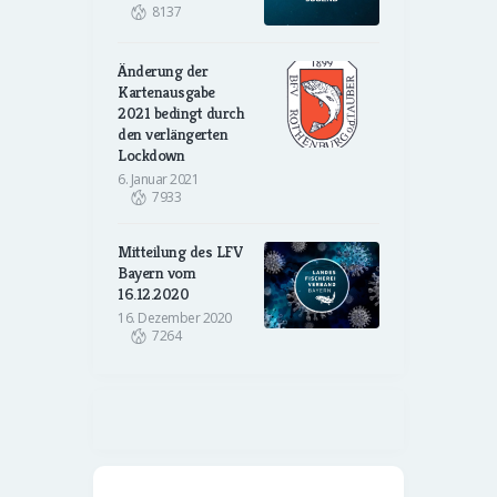
8137
Änderung der
Kartenausgabe
2021 bedingt durch
den verlängerten
Lockdown
6. Januar 2021
7933
Mitteilung des LFV
Bayern vom
16.12.2020
16. Dezember 2020
7264