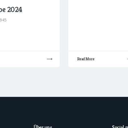
be 2024
945
Read More
Social 
Über uns